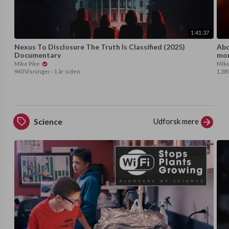
1:41:37
Nexus To Disclosure The Truth Is Classified (2025)
Abo
Documentary
mor
Mike Pike
Mike
940 Visninger
·
1 år siden
1,38
Udforsk mere
Science