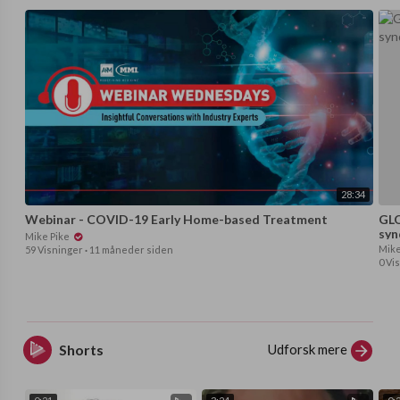
28:34
Webinar - COVID-19 Early Home-based Treatment
GLO
syn
Mike Pike
Mike
59 Visninger
·
11 måneder siden
0 Vi
Udforsk mere
Shorts