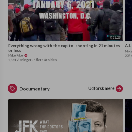
0:21:28
Everything wrong with the capitol shooting in 21 minutes
A.I
or less
Mike
Mike Pike
207 
1,334 Visninger
·
5 flere år siden
Udforsk mere
Documentary