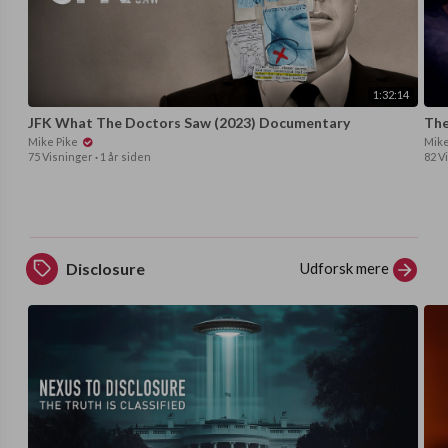
1:32:14
JFK What The Doctors Saw (2023) Documentary
The
Mike Pike
Mike
75 Visninger
·
1 år siden
82 V
Udforsk mere
Disclosure