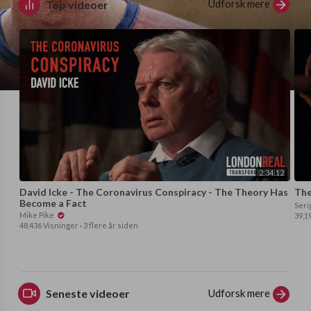
Udforsk mere
Top videoer
2:34:12
David Icke - The Coronavirus Conspiracy - The Theory Has
⁣Th
Become a Fact
Seri
Mike Pike
39,1
48,436 Visninger
·
3 flere år siden
Udforsk mere
Seneste videoer